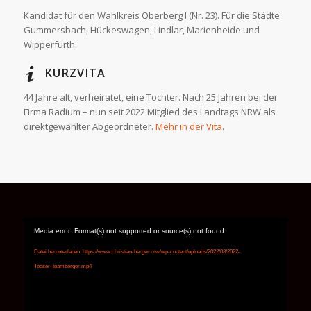
Kandidat für den Wahlkreis Oberberg I (Nr. 23). Für die Städte
Gummersbach, Hückeswagen, Lindlar, Marienheide und
Wipperfürth.
KURZVITA
44 Jahre alt, verheiratet, eine Tochter. Nach 25 Jahren bei der
Firma Radium – nun seit 2022 Mitglied des Landtags NRW als
direktgewählter Abgeordneter.
Mehr in der Vita
.
Media error: Format(s) not supported or source(s) not found
Datei herunterladen: https://www.christian-berger.nrw/wp-content/uploads/2022/03/2022-
Teaser_teamberger.mp4