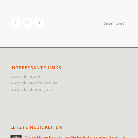
1
2
3
Seite 1 von 3
INTERESSANTE LINKS
www.cdu-nrw.de
www.cdu-nrw-fraktion.de
www.cdu-oberberg.de
LETZTE NEUIGKEITEN
Alle wichtigen News finden Sie bei Instagram und Facebook