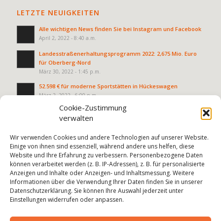
LETZTE NEUIGKEITEN
Alle wichtigen News finden Sie bei Instagram und Facebook
April 2, 2022 - 8:40 a.m.
Landesstraßenerhaltungsprogramm 2022: 2,675 Mio. Euro
für Oberberg-Nord
März 30, 2022 - 1:45 p.m.
52.598 € für moderne Sportstätten in Hückeswagen
März 2, 2022 - 6:00 p.m.
Cookie-Zustimmung
verwalten
Wir verwenden Cookies und andere Technologien auf unserer Website.
Einige von ihnen sind essenziell, während andere uns helfen, diese
Website und Ihre Erfahrung zu verbessern. Personenbezogene Daten
können verarbeitet werden (z. B. IP-Adressen), z. B. für personalisierte
Anzeigen und Inhalte oder Anzeigen- und Inhaltsmessung. Weitere
Informationen über die Verwendung Ihrer Daten finden Sie in unserer
RECHTLICHES
Datenschutzerklärung. Sie können Ihre Auswahl jederzeit unter
Impressum
Einstellungen widerrufen oder anpassen.
Datenschutzrichtlinie