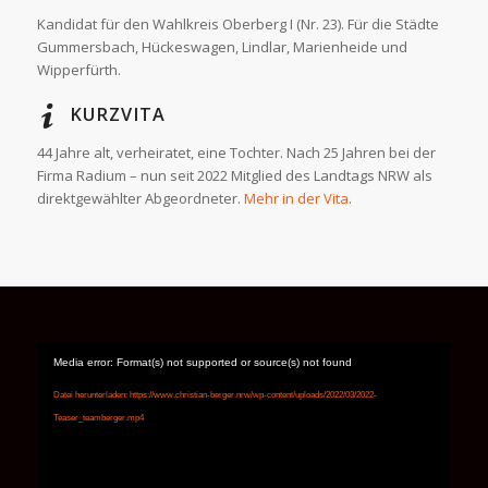
Kandidat für den Wahlkreis Oberberg I (Nr. 23). Für die Städte
Gummersbach, Hückeswagen, Lindlar, Marienheide und
Wipperfürth.
KURZVITA
44 Jahre alt, verheiratet, eine Tochter. Nach 25 Jahren bei der
Firma Radium – nun seit 2022 Mitglied des Landtags NRW als
direktgewählter Abgeordneter.
Mehr in der Vita
.
Media error: Format(s) not supported or source(s) not found
Datei herunterladen: https://www.christian-berger.nrw/wp-content/uploads/2022/03/2022-
Teaser_teamberger.mp4