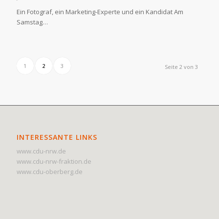
Ein Fotograf, ein Marketing-Experte und ein Kandidat Am
Samstag…
1
2
3
Seite 2 von 3
INTERESSANTE LINKS
www.cdu-nrw.de
www.cdu-nrw-fraktion.de
www.cdu-oberberg.de